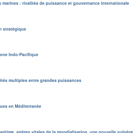
s marines : rivalités de puissance et gouvernance internationale
n stratégique
zone Indo-Pacifique
lités multiples entre grandes puissances
ues en Méditerranée
itime, artères vitales de la mondialisation, une nouvelle vulnérab