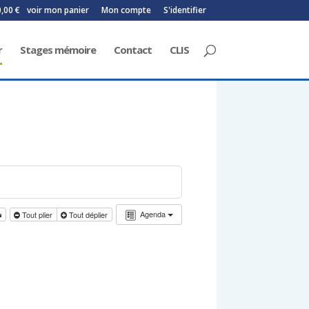
0,00 €
voir mon panier
Mon compte
S'identifier
r
Stages mémoire
Contact
CLIS
Agenda
Tout plier
Tout déplier