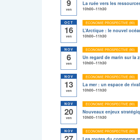
9
La ruée vers les ressource
10h00–11h30
ven
OCT
ECONOMIE PROSPECTIVE (90)
16
L’Arctique : le nouvel océa
10h00–11h30
ven
NOV
ECONOMIE PROSPECTIVE (90)
6
Un regard de marin sur la 
10h00–11h30
ven
NOV
ECONOMIE PROSPECTIVE (90)
13
La mer : un espace de riva
10h00–11h30
ven
NOV
ECONOMIE PROSPECTIVE (90)
20
Nouveaux enjeux stratégiq
10h00–11h30
ven
NOV
ECONOMIE PROSPECTIVE (90)
27
Les routes du commerce mar