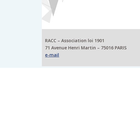
RACC – Association loi 1901
71 Avenue Henri Martin – 75016 PARIS
e-mail