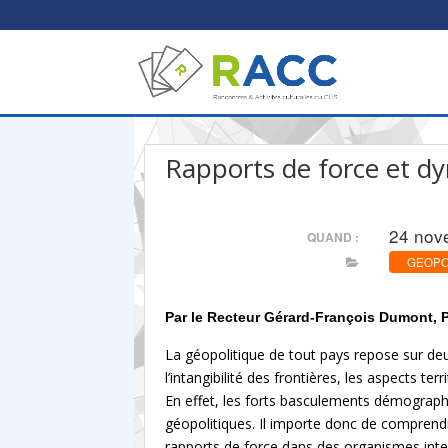
Rapports de force et 
24 nov
QUAND :
GEOPOL
Par le Recteur Gérard-François Dumont, 
La géopolitique de tout pays repose sur deux
l’intangibilité des frontières, les aspects 
En effet, les forts basculements démographi
géopolitiques. Il importe donc de compren
rapports de force dans des organismes int