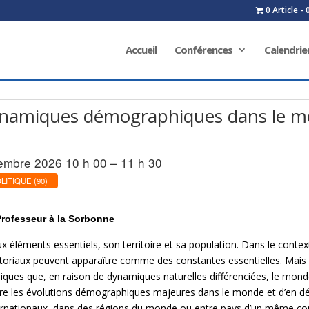
0 Article
Accueil
Conférences
Calendrie
dynamiques démographiques dans le 
embre 2026 10 h 00 – 11 h 30
ITIQUE (90)
Professeur à la Sorbonne
 éléments essentiels, son territoire et sa population. Dans le contex
territoriaux peuvent apparaître comme des constantes essentielles. Mai
ques que, en raison de dynamiques naturelles différenciées, le monde
dre les évolutions démographiques majeures dans le monde et d’en 
ernationaux, dans des régions du monde ou entre pays d’un même con