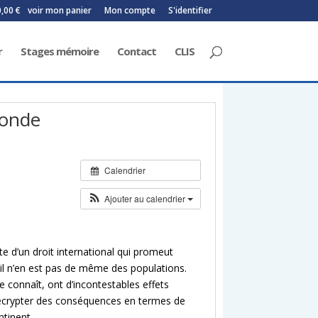
0,00 €
voir mon panier
Mon compte
S'identifier
r
Stages mémoire
Contact
CLIS
monde
Calendrier
Ajouter au calendrier
te d’un droit international qui promeut
s il n’en est pas de même des populations.
 connaît, ont d’incontestables effets
décrypter des conséquences en termes de
tinent.