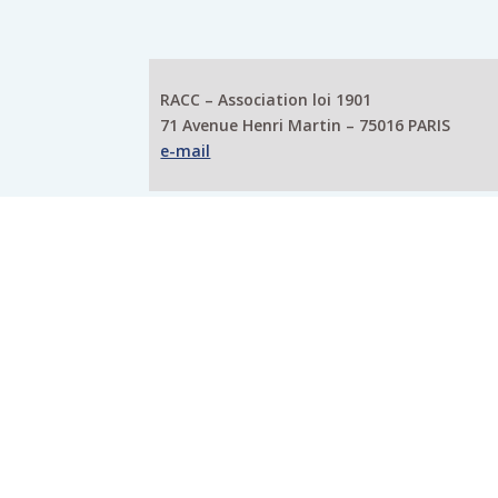
RACC – Association loi 1901
71 Avenue Henri Martin – 75016 PARIS
e-mail