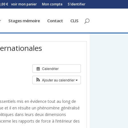
0,00 €
voir mon panier
Mon compte
S'identifier
r
Stages mémoire
Contact
CLIS
ternationales
Calendrier
Ajouter au calendrier
essentiels mis en évidence tout au long de
que et il en résulte un phénomène généralisé
litiques dans leurs deux dimensions
cerne les rapports de force à l’intérieur des