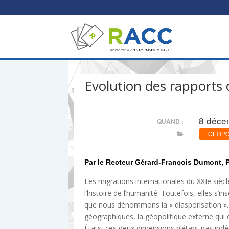
Evolution des rapports d
8 déce
QUAND :
GEOPOL
Par le Recteur Gérard-François Dumont, 
Les migrations internationales du XXIe sièc
l’histoire de l’humanité. Toutefois, elles 
que nous dénommons la « diasporisation ». 
géographiques, la géopolitique externe qui co
États, ces deux dimensions n’étant pas in